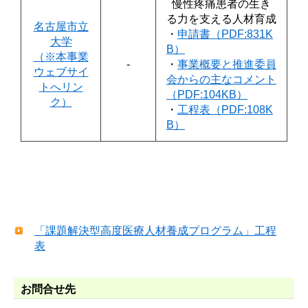
慢性疼痛患者の生き
る力を支える人材育成
名古屋市立
・
申請書（PDF:831K
大学
B）
（※本事業
-
・
事業概要と推進委員
ウェブサイ
会からの主なコメント
トへリン
（PDF:104KB）
ク）
・
工程表（PDF:108K
B）
「課題解決型高度医療人材養成プログラム」工程
表
お問合せ先