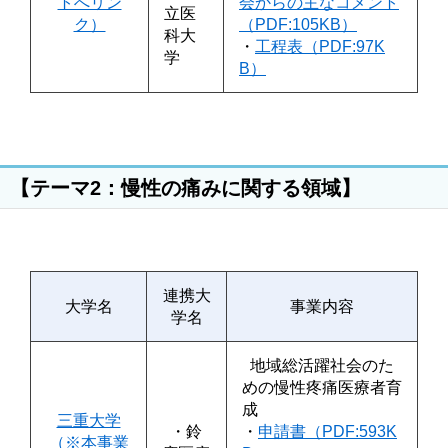
トへリン
会からの主なコメント
立医
ク）
（PDF:105KB）
科大
・
工程表（PDF:97K
学
B）
【テーマ2：慢性の痛みに関する領域】
連携大
大学名
事業内容
学名
地域総活躍社会のた
めの慢性疼痛医療者育
成
三重大学
・鈴
・
申請書（PDF:593K
（※本事業