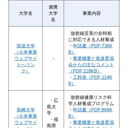
連携
大学名
大学
事業内容
名
放射線災害の全時相
に対応できる人材養成
筑波大学
・
申請書（PDF:736K
（※本事業
B）
ウェブサイ
-
・
事業概要と推進委員
トへリン
会からの主なコメント
ク）
（PDF:118KB）
・
工程表（PDF:114K
B）
放射線健康リスク科
・広
学人材養成プログラム
島大
長崎大学
・
申請書（PDF:866K
学
（※本事業
B）
・福
ウェブサイ
・
事業概要と推進委員
島県