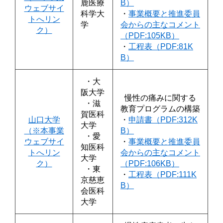
鹿医療
B）
ウェブサイ
科学大
・
事業概要と推進委員
トへリン
学
会からの主なコメント
ク）
（PDF:105KB）
・
工程表（PDF:81K
B）
・大
阪大学
慢性の痛みに関する
・滋
教育プログラムの構築
賀医科
山口大学
・
申請書（PDF:312K
大学
（※本事業
B）
・愛
ウェブサイ
・
事業概要と推進委員
知医科
トへリン
会からの主なコメント
大学
ク）
（PDF:106KB）
・東
・
工程表（PDF:111K
京慈恵
B）
会医科
大学