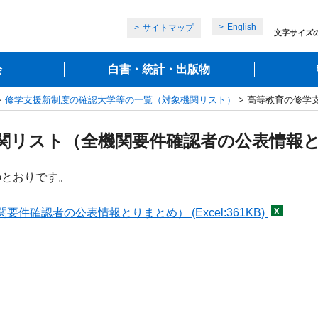
English
サイトマップ
文字サイズ
会
白書・統計・出版物
>
修学支援新制度の確認大学等の一覧（対象機関リスト）
> 高等教育の修学
関リスト（全機関要件確認者の公表情報
のとおりです。
確認者の公表情報とりまとめ） (Excel:361KB)