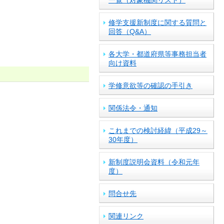
修学支援新制度に関する質問と
回答（Q&A）
各大学・都道府県等事務担当者
向け資料
学修意欲等の確認の手引き
関係法令・通知
これまでの検討経緯（平成29～
30年度）
新制度説明会資料（令和元年
度）
問合せ先
関連リンク