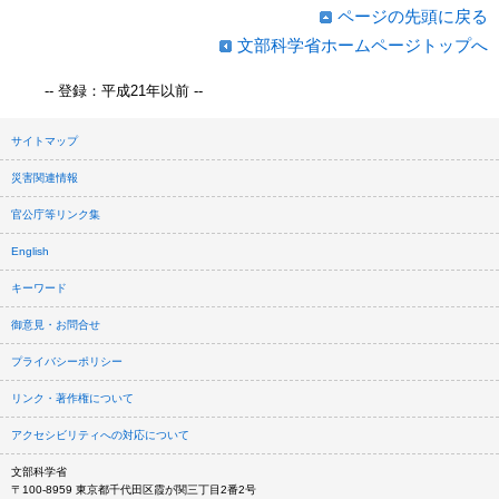
ページの先頭に戻る
文部科学省ホームページトップへ
-- 登録：平成21年以前 --
サイトマップ
災害関連情報
官公庁等リンク集
English
キーワード
御意見・お問合せ
プライバシーポリシー
リンク・著作権について
アクセシビリティへの対応について
文部科学省
〒100-8959 東京都千代田区霞が関三丁目2番2号