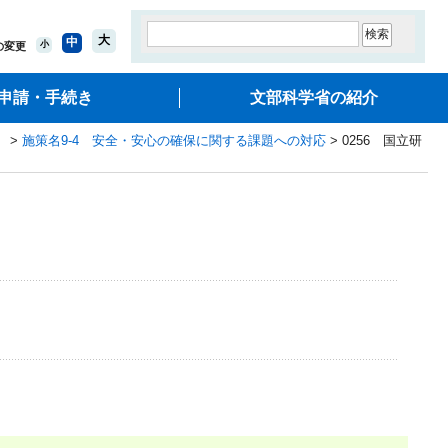
大
中
小
の変更
申請・手続き
文部科学省の紹介
）
>
施策名9-4 安全・安心の確保に関する課題への対応
> 0256 国立研