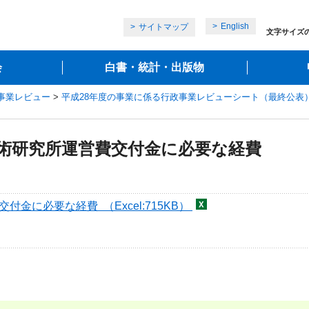
English
サイトマップ
文字サイズ
会
白書・統計・出版物
政事業レビュー
>
平成28年度の事業に係る行政事業レビューシート（最終公表
技術研究所運営費交付金に必要な経費
金に必要な経費 （Excel:715KB）