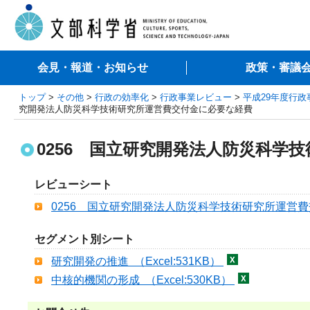
会見・報道・お知らせ
政策・審議
トップ
>
その他
>
行政の効率化
>
行政事業レビュー
>
平成29年度行
究開発法人防災科学技術研究所運営費交付金に必要な経費
0256 国立研究開発法人防災科学
レビューシート
0256 国立研究開発法人防災科学技術研究所運営費交付
セグメント別シート
研究開発の推進 （Excel:531KB）
中核的機関の形成 （Excel:530KB）