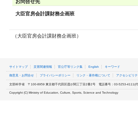
お問合せ先
大臣官房会計課財務企画班
（大臣官房会計課財務企画班）
サイトマップ
災害関連情報
官公庁等リンク集
English
キーワード
御意見・お問合せ
プライバシーポリシー
リンク・著作権について
アクセシビリテ
文部科学省
〒100-8959 東京都千代田区霞が関三丁目2番2号
電話番号：03-5253-4111(代表
Copyright (C) Ministry of Education, Culture, Sports, Science and Technology