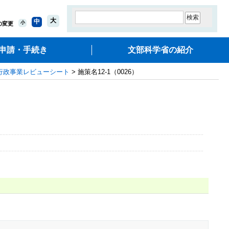
大
中
小
の変更
申請・手続き
文部科学省の紹介
行政事業レビューシート
> 施策名12-1（0026）