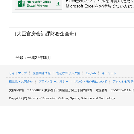
Excel形式のファイルを御覧いただく場合
Microsoft Excelをお持ち
（大臣官房会計課財務企画班）
-- 登録：平成27年09月 --
サイトマップ
災害関連情報
官公庁等リンク集
English
キーワード
御意見・お問合せ
プライバシーポリシー
リンク・著作権について
アクセシビリテ
文部科学省
〒100-8959 東京都千代田区霞が関三丁目2番2号
電話番号：03-5253-4111(代表
Copyright (C) Ministry of Education, Culture, Sports, Science and Technology