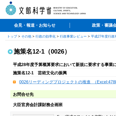
会見・報道・お知らせ
政策・審議
トップ
>
その他
>
行政の効率化
>
行政事業レビュー
>
平成27年度行
施策名12-1（0026）
平成28年度予算概算要求において新規に要求する事業
施策名12-1 芸術文化の振興
0026リーディングプロジェクトの推進 （Excel:47
お問合せ先
大臣官房会計課財務企画班