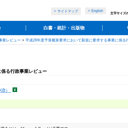
English
サイトマップ
文字サイズ
会
白書・統計・出版物
政事業レビュー
>
平成28年度予算概算要求において新規に要求する事業に係る
に係る行政事業レビュー
8KB）