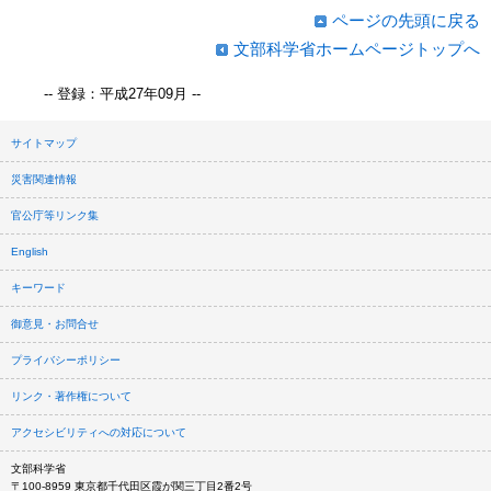
ページの先頭に戻る
文部科学省ホームページトップへ
-- 登録：平成27年09月 --
サイトマップ
災害関連情報
官公庁等リンク集
English
キーワード
御意見・お問合せ
プライバシーポリシー
リンク・著作権について
アクセシビリティへの対応について
文部科学省
〒100-8959 東京都千代田区霞が関三丁目2番2号