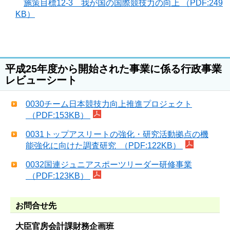
施策目標12-3 我が国の国際競技力の向上 （PDF:249
KB）
平成25年度から開始された事業に係る行政事業
レビューシート
0030チーム日本競技力向上推進プロジェクト
（PDF:153KB）
0031トップアスリートの強化・研究活動拠点の機
能強化に向けた調査研究 （PDF:122KB）
0032国連ジュニアスポーツリーダー研修事業
（PDF:123KB）
お問合せ先
大臣官房会計課財務企画班