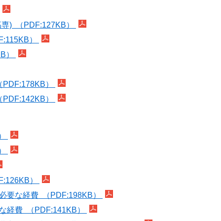
 （PDF:127KB）
115KB）
KB）
DF:178KB）
DF:142KB）
B）
B）
126KB）
要な経費 （PDF:198KB）
費 （PDF:141KB）