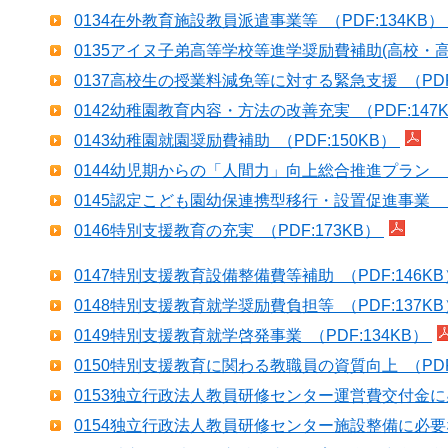
0134在外教育施設教員派遣事業等 （PDF:134KB）
0135アイヌ子弟高等学校等進学奨励費補助(高校・高専)
0137高校生の授業料減免等に対する緊急支援 （PDF:
0142幼稚園教育内容・方法の改善充実 （PDF:147
0143幼稚園就園奨励費補助 （PDF:150KB）
0144幼児期からの「人間力」向上総合推進プラン （P
0145認定こども園幼保連携型移行・設置促進事業 （P
0146特別支援教育の充実 （PDF:173KB）
0147特別支援教育設備整備費等補助 （PDF:146K
0148特別支援教育就学奨励費負担等 （PDF:137K
0149特別支援教育就学啓発事業 （PDF:134KB）
0150特別支援教育に関わる教職員の資質向上 （PDF:
0153独立行政法人教員研修センター運営費交付金に必
0154独立行政法人教員研修センター施設整備に必要な経