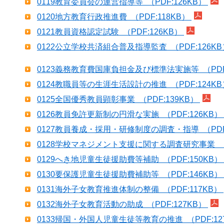
0119教育委員会の運営指導等 （PDF:126KB）
0120地方教育行政推進費 （PDF:118KB）
0121教員資格認定試験 （PDF:126KB）
0122公立学校共済組合普及指導監査 （PDF:126K
0123義務教育費国庫負担金及び標準法実施等 （PDF:
0124教職員等の生涯生活設計の推進 （PDF:124K
0125全国優秀教員顕彰事業 （PDF:139KB）
0126教員免許更新制の円滑な実施 （PDF:126KB）
0127教員養成・採用・研修制度の調査・指導 （PDF:
0128学校マネジメント支援に関する調査研究事業 （P
0129へき地児童生徒援助費等補助 （PDF:150KB）
0130要保護児童生徒援助費補助等 （PDF:146KB）
0131海外子女教育推進体制の整備 （PDF:117KB）
0132海外子女教育活動の助成 （PDF:127KB）
0133帰国・外国人児童生徒等教育の推進 （PDF:12