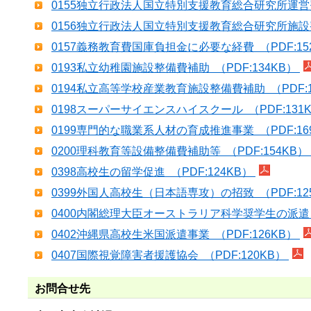
0155独立行政法人国立特別支援教育総合研究所運営費
0156独立行政法人国立特別支援教育総合研究所施設整
0157義務教育費国庫負担金に必要な経費 （PDF:15
0193私立幼稚園施設整備費補助 （PDF:134KB）
0194私立高等学校産業教育施設整備費補助 （PDF:1
0198スーパーサイエンスハイスクール （PDF:131
0199専門的な職業系人材の育成推進事業 （PDF:16
0200理科教育等設備整備費補助等 （PDF:154KB）
0398高校生の留学促進 （PDF:124KB）
0399外国人高校生（日本語専攻）の招致 （PDF:12
0400内閣総理大臣オーストラリア科学奨学生の派遣 （
0402沖縄県高校生米国派遣事業 （PDF:126KB）
0407国際視覚障害者援護協会 （PDF:120KB）
お問合せ先