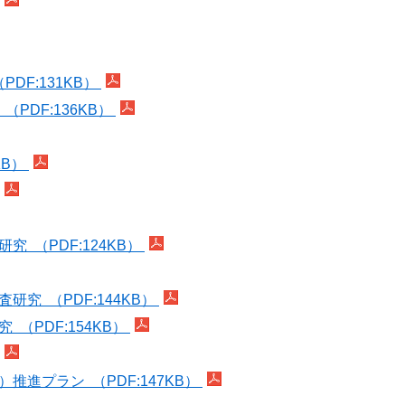
DF:131KB）
PDF:136KB）
KB）
 （PDF:124KB）
究 （PDF:144KB）
（PDF:154KB）
推進プラン （PDF:147KB）