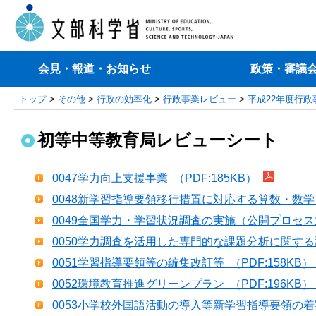
会見・報道・お知らせ
政策・審議
トップ
>
その他
>
行政の効率化
>
行政事業レビュー
>
平成22年度行
初等中等教育局レビューシート
0047学力向上支援事業 （PDF:185KB）
0048新学習指導要領移行措置に対応する算数・数学、
0049全国学力・学習状況調査の実施（公開プロセス対象
0050学力調査を活用した専門的な課題分析に関する調査
0051学習指導要領等の編集改訂等 （PDF:158KB）
0052環境教育推進グリーンプラン （PDF:196KB）
0053小学校外国語活動の導入等新学習指導要領の着実