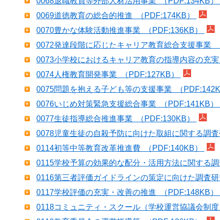
0068退職教員等外部人材活用事業 （PDF:134KB）
0069道徳教育の総合的推進 （PDF:174KB）
0070豊かな体験活動推進事業 （PDF:136KB）
0072発達段階に応じたキャリア教育総合支援事業 （P
0073小学校におけるキャリア教育の指導内容の充実 （
0074人権教育開発事業 （PDF:127KB）
0075問題を抱える子ども等の支援事業 （PDF:142
0076いじめ対策緊急支援総合事業 （PDF:141KB）
0077生徒指導総合推進事業 （PDF:130KB）
0078児童生徒の自殺予防に向けた取組に関する調査研究
0114初等中等教育改革推進費 （PDF:140KB）
0115学校予算の効果的な配分・活用方法に関する調査研
0116第三者評価ガイドラインの策定に向けた調査研究 
0117学校評価の充実・改善の推進 （PDF:148KB）
0118コミュニティ・スクール（学校運営協議会制度）