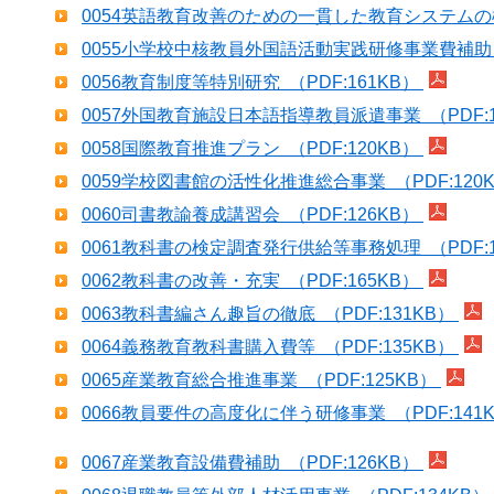
0054英語教育改善のための一貫した教育システムの構築
0055小学校中核教員外国語活動実践研修事業費補助 （
0056教育制度等特別研究 （PDF:161KB）
0057外国教育施設日本語指導教員派遣事業 （PDF:1
0058国際教育推進プラン （PDF:120KB）
0059学校図書館の活性化推進総合事業 （PDF:120
0060司書教諭養成講習会 （PDF:126KB）
0061教科書の検定調査発行供給等事務処理 （PDF:1
0062教科書の改善・充実 （PDF:165KB）
0063教科書編さん趣旨の徹底 （PDF:131KB）
0064義務教育教科書購入費等 （PDF:135KB）
0065産業教育総合推進事業 （PDF:125KB）
0066教員要件の高度化に伴う研修事業 （PDF:141
0067産業教育設備費補助 （PDF:126KB）