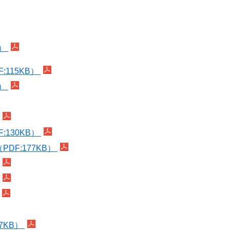
B）
115KB）
B）
130KB）
DF:177KB）
7KB）