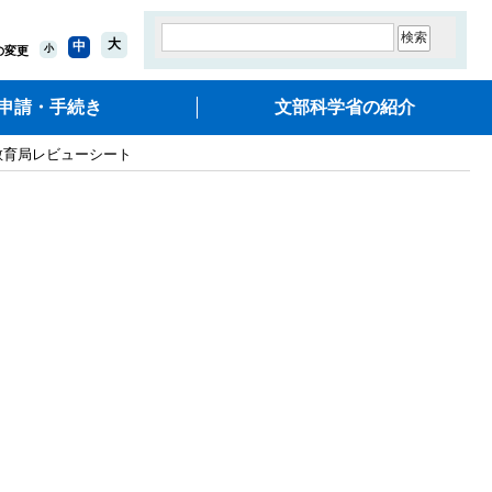
大
中
小
の変更
申請・手続き
文部科学省の紹介
教育局レビューシート