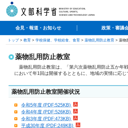
会見・報道・お知らせ
政策・審議
トップ
>
教育
>
学校保健、学校給食、食育
>
薬物乱用防止教育
> 薬物
薬物乱用防止教室
薬物乱用防止教室は、「第六次薬物乱用防止五か年戦
において年1回は開催するとともに、地域の実情に応じ
薬物乱用防止教室開催状況
令和5年度 (PDF:525KB)
令和4年度 (PDF:526KB)
令和3年度 (PDF:473KB)
平成30年度 (PDF:249KB)