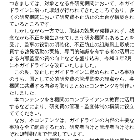
つきましては、対象となる各研究機関において、本ガイ
ドラインに沿った取組が行われてきたところであり、多
くの研究機関において研究費不正防止の土台が構築され
ているところです。
しかしながら一方では、取組の効果が発揮されず、残
念ながら不正を発生させてしまう研究機関もあることを
受け、監事の役割の明確化、不正防止の組織風土形成に
資する啓発活動の実施、専門的知識を有する者の活用に
よる内部監査の質の向上などを盛り込み、令和３年2月
に本ガイドラインを改正いたしました。
この度、改正したガイドラインに定められている事項
のうち、国として公的研究費の管理監査の観点から、各
機関に共通する内容を取りまとめたコンテンツを制作い
たしました。
本コンテンツを各機関のコンプライアンス教育に活用
するなどにより、研究費の管理・監査体制の構築に役立
ててください。
なお、本コンテンツは、ガイドラインの内容の主要な
事項を全て網羅するため、研究者向けと管理者向けそれ
ぞれ1時間程度で作成しています。