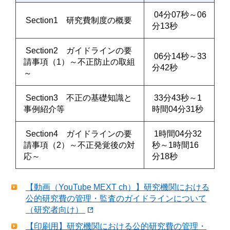
04分07秒～06
Section1 研究費制度の概要
分13秒
Section2 ガイドラインの要
06分14秒～33
請事項（1）～不正防止の取組
分42秒
～
Section3 不正の基礎知識と
33分43秒～1
事例紹介等
時間04分31秒
Section4 ガイドラインの要
1時間04分32
請事項（2）～不正発覚後の対
秒～1時間16
応～
分18秒
【動画（YouTube MEXT ch）】研究機関における
公的研究費の管理・監査のガイドラインについて
（研究者向け）
【印刷用】研究機関における公的研究費の管理・