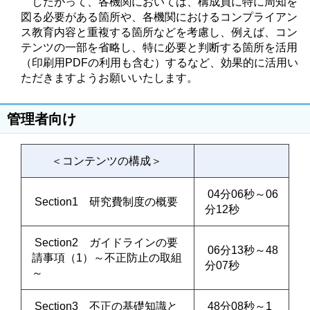
したがって、各機関においては、構成員に特に周知を
図る必要がある箇所や、各機関におけるコンプライアン
ス教育内容と重複する箇所などを考慮し、例えば、コン
テンツの一部を省略し、特に必要と判断する箇所を活用
（印刷用PDFの利用も含む）するなど、効果的に活用い
ただきますようお願いいたします。
管理者向け
＜コンテンツの構成＞
04分06秒～06
Section1 研究費制度の概要
分12秒
Section2 ガイドラインの要
06分13秒～48
請事項（1）～不正防止の取組
分07秒
～
Section3 不正の基礎知識と
48分08秒～1