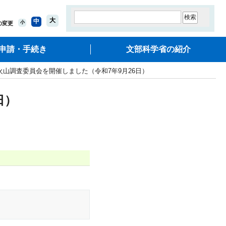
大
中
小
の変更
申請・手続き
文部科学省の紹介
 火山調査委員会を開催しました（令和7年9月26日）
日）