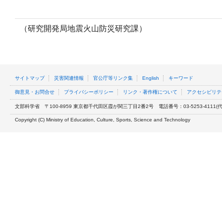
（研究開発局地震火山防災研究課）
サイトマップ
災害関連情報
官公庁等リンク集
English
キーワード
御意見・お問合せ
プライバシーポリシー
リンク・著作権について
アクセシビリテ
文部科学省
〒100-8959 東京都千代田区霞が関三丁目2番2号
電話番号：03-5253-4111(代表
Copyright (C) Ministry of Education, Culture, Sports, Science and Technology