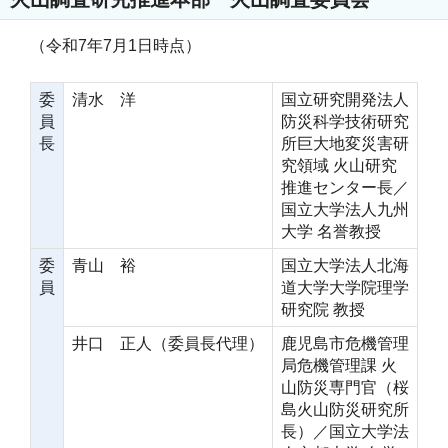
（令和7年7月1日時点）
委
清水 洋
国立研究開発法人
員
防災科学技術研究
長
所巨大地変災害研
究領域 火山研究
推進センター長／
国立大学法人九州
大学 名誉教授
委
青山 裕
国立大学法人北海
員
道大学大学院理学
研究院 教授
井口 正人（委員長代理）
鹿児島市危機管理
局危機管理課 火
山防災専門官（桜
島火山防災研究所
長）／国立大学法