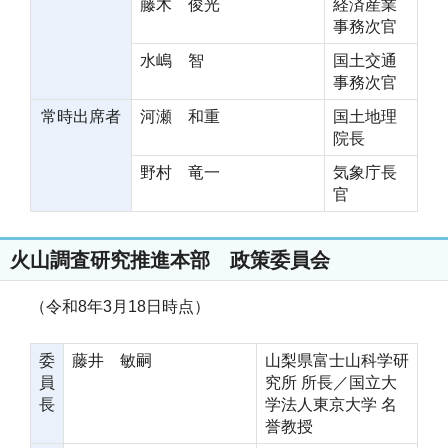
藤木 俊光
経済産業
事務次官
水嶋 智
国土交通
事務次官
常時出席者
河瀬 和重
国土地理
院長
野村 竜一
気象庁長
官
火山調査研究推進本部 政策委員会
（令和8年3月18日時点）
委
藤井 敏嗣
山梨県富士山科学研
員
究所 所長／国立大
長
学法人東京大学 名
誉教授