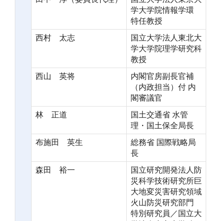
学大学院情報学環
特任教授
西村 太志
国立大学法人東北大
学大学院理学研究科
教授
西山 英将
内閣官房副長官補
（内政担当）付 内
閣審議官
林 正道
国土交通省 水管
理・国土保全局長
布施田 英生
総務省 国際戦略局
長
森田 裕一
国立研究開発法人防
災科学技術研究所巨
大地変災害研究領域
火山防災研究部門
特別研究員／国立大