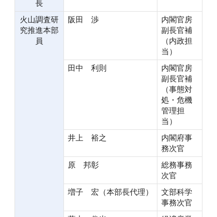
長
火山調査研
阪田 渉
内閣官房
究推進本部
副長官補
員
（内政担
当）
田中 利則
内閣官房
副長官補
（事態対
処・危機
管理担
当）
井上 裕之
内閣府事
務次官
原 邦彰
総務事務
次官
増子 宏（本部長代理）
文部科学
事務次官