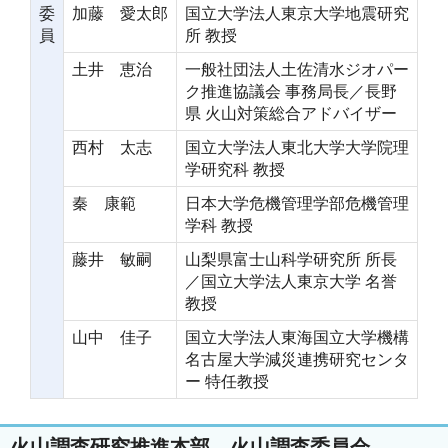
委
加藤 愛太郎
国立大学法人東京大学地震研究
員
所 教授
土井 恵治
一般社団法人土佐清水ジオパー
ク推進協議会 事務局長／長野
県 火山対策総合アドバイザー
西村 太志
国立大学法人東北大学大学院理
学研究科 教授
秦 康範
日本大学危機管理学部危機管理
学科 教授
藤井 敏嗣
山梨県富士山科学研究所 所長
／国立大学法人東京大学 名誉
教授
山中 佳子
国立大学法人東海国立大学機構
名古屋大学減災連携研究センタ
ー 特任教授
火山調査研究推進本部 火山調査委員会