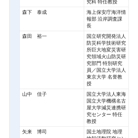
究科 特任教授
森下 泰成
海上保安庁海洋情
報部 沿岸調査課
長
森田 裕一
国立研究開発法人
防災科学技術研究
所巨大地変災害研
究領域火山防災研
究部門 特別研究
員／国立大学法人
東京大学 名誉教
授
山中 佳子
国立大学法人東海
国立大学機構名古
屋大学減災連携研
究センター 特任
教授
矢来 博司
国土地理院 地理