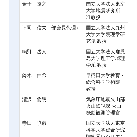
金子 隆之
国立大学法人東京
大学地震研究所
准教授
下司 信夫（部会長代理）
国立大学法人九州
大学大学院理学研
究院 教授
嶋野 岳人
国立大学法人鹿児
島大学理工学域理
学系 教授
鈴木 由希
早稲田大学教育・
総合科学学術院
教授
瀧沢 倫明
気象庁地震火山部
火山監視課 火山
機動観測管理官
寺田 暁彦
国立大学法人東京
科学大学総合研究
院多元レジリエン