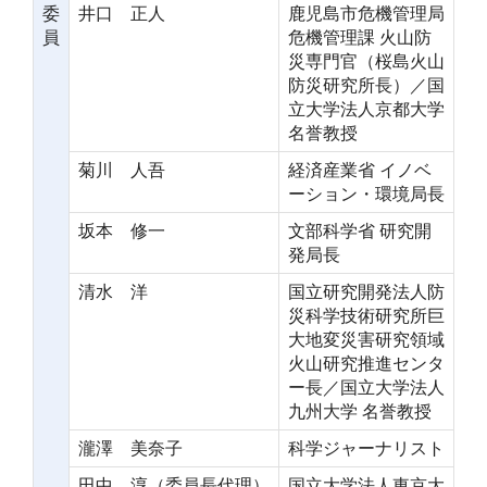
委
井口 正人
鹿児島市危機管理局
員
危機管理課 火山防
災専門官（桜島火山
防災研究所長）／国
立大学法人京都大学
名誉教授
菊川 人吾
経済産業省 イノベ
ーション・環境局長
坂本 修一
文部科学省 研究開
発局長
清水 洋
国立研究開発法人防
災科学技術研究所巨
大地変災害研究領域
火山研究推進センタ
ー長／国立大学法人
九州大学 名誉教授
瀧澤 美奈子
科学ジャーナリスト
田中 淳（委員長代理）
国立大学法人東京大