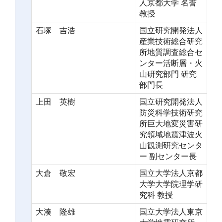
人京都大学 名誉
教授
石塚 吉浩
国立研究開発法人
産業技術総合研究
所地質調査総合セ
ンター活断層・火
山研究部門 研究
部門長
上田 英樹
国立研究開発法人
防災科学技術研究
所巨大地変災害研
究領域地震津波火
山観測研究センタ
ー 副センター長
大倉 敬宏
国立大学法人京都
大学大学院理学研
究科 教授
大湊 隆雄
国立大学法人東京