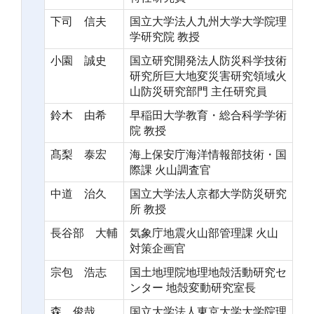
下司 信夫
国立大学法人九州大学大学院理
学研究院 教授
小園 誠史
国立研究開発法人防災科学技術
研究所巨大地変災害研究領域火
山防災研究部門 主任研究員
鈴木 由希
早稲田大学教育・総合科学学術
院 教授
髙梨 泰宏
海上保安庁海洋情報部技術・国
際課 火山調査官
中道 治久
国立大学法人京都大学防災研究
所 教授
長谷部 大輔
気象庁地震火山部管理課 火山
対策企画官
宗包 浩志
国土地理院地理地殻活動研究セ
ンター 地殻変動研究室長
森 俊哉
国立大学法人東京大学大学院理