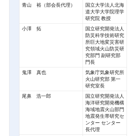
青山 裕（部会長代理）
国立大学法人北海
道大学大学院理学
研究院 教授
小澤 拓
国立研究開発法人
防災科学技術研究
所巨大地変災害研
究領域火山防災研
究部門 副研究部
門長
鬼澤 真也
気象庁気象研究所
火山研究部 第一
研究室長
尾鼻 浩一郎
国立研究開発法人
海洋研究開発機構
海域地震火山部門
地震発生帯研究セ
ンター センター
長代理