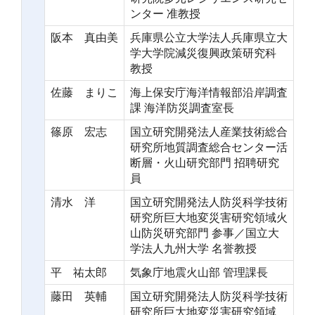
ンター 准教授
阪本 真由美
兵庫県公立大学法人兵庫県立大
学大学院減災復興政策研究科
教授
佐藤 まりこ
海上保安庁海洋情報部沿岸調査
課 海洋防災調査室長
篠原 宏志
国立研究開発法人産業技術総合
研究所地質調査総合センター活
断層・火山研究部門 招聘研究
員
清水 洋
国立研究開発法人防災科学技術
研究所巨大地変災害研究領域火
山防災研究部門 参事／国立大
学法人九州大学 名誉教授
平 祐太郎
気象庁地震火山部 管理課長
藤田 英輔
国立研究開発法人防災科学技術
研究所巨大地変災害研究領域