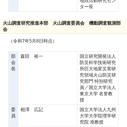
地殻活動研究セン
ター長
火山調査研究推進本部 火山調査委員会 機動調査観測部
会
（令和7年5月8日時点）
部
森田 裕一
国立研究開発法人
会
防災科学技術研究
長
所巨大地変災害研
究領域火山防災研
究部門 特別研究
員／国立大学法人
東京大学 名誉教
授
委
相澤 広記
国立大学法人九州
員
大学大学院理学研
究院 准教授