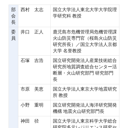
部
西村 太志
国立大学法人東北大学大学院理
会
学研究科 教授
長
委
井口 正人
鹿児島市危機管理局危機管理課
員
火山防災専門官（桜島火山防災
研究所長）／国立大学法人京都
大学 名誉教授
石塚 吉浩
国立研究開発法人産業技術総合
研究所地質調査総合センター活
断層・火山研究部門 研究部門
長
市原 美恵
国立大学法人東京大学地震研究
所 教授
小野 重明
国立研究開発法人海洋研究開発
機構 地震火山研究部門長
神田 径
国立大学法人東京科学大学総合
研究院多元レジリエンス研究セ