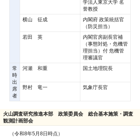
学法人東京大学 名
誉教授
横山 征成
内閣府 政策統括官
（防災担当）
若田 英
内閣官房副長官補
（事態対処・危機管
理担当）付 危機管
理審議官
常
河瀬 和重
国土地理院長
時
出
野村 竜一
気象庁長官
席
者
火山調査研究推進本部 政策委員会 総合基本施策・調査
観測計画部会
（令和8年5月8日時点）