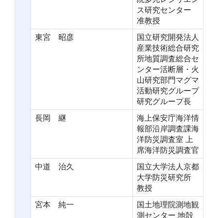
ス研究センター
准教授
東宮 昭彦
国立研究開発法人
産業技術総合研究
所地質調査総合セ
ンター活断層・火
山研究部門マグマ
活動研究グループ
研究グループ長
長岡 継
海上保安庁海洋情
報部沿岸調査課海
洋防災調査室 上
席海洋防災調査官
中道 治久
国立大学法人京都
大学防災研究所
教授
宮本 純一
国土地理院測地観
測センター 地殻