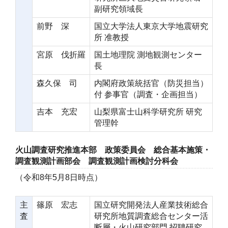
副研究領域長
前野 深
国立大学法人東京大学地震研究
所 准教授
宮原 伐折羅
国土地理院 測地観測センター
長
森久保 司
内閣府政策統括官（防災担当）
付 参事官（調査・企画担当）
吉本 充宏
山梨県富士山科学研究所 研究
管理幹
火山調査研究推進本部 政策委員会 総合基本施策・
調査観測計画部会 調査観測計画検討分科会
（令和8年5月8日時点）
主
篠原 宏志
国立研究開発法人産業技術総合
査
研究所地質調査総合センター活
断層・火山研究部門 招聘研究