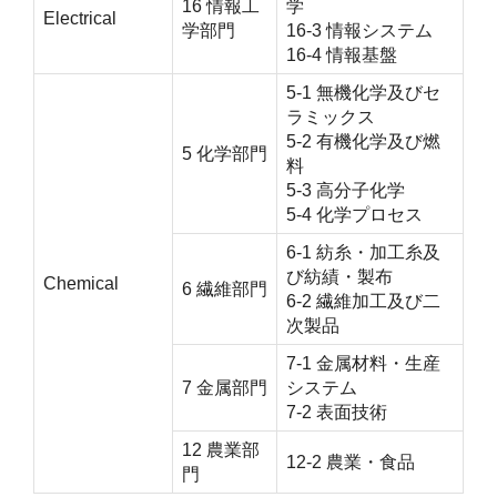
16 情報工
学
Electrical
学部門
16-3 情報システム
16-4 情報基盤
5-1 無機化学及びセ
ラミックス
5-2 有機化学及び燃
5 化学部門
料
5-3 高分子化学
5-4 化学プロセス
6-1 紡糸・加工糸及
び紡績・製布
Chemical
6 繊維部門
6-2 繊維加工及び二
次製品
7-1 金属材料・生産
7 金属部門
システム
7-2 表面技術
12 農業部
12-2 農業・食品
門