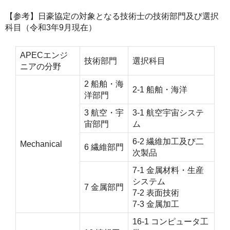
【参考】日豪協定の対象となる技術士の技術部門及び選択
科目（令和3年9月現在）
APECエンジ
技術部門
選択科目
ニアの分野
2 船舶・海
2-1 船舶・海洋
洋部門
3 航空・宇
3-1 航空宇宙システ
宙部門
ム
6-2 繊維加工及び二
Mechanical
6 繊維部門
次製品
7-1 金属材料・生産
システム
7 金属部門
7-2 表面技術
7-3 金属加工
16-1 コンピュータ工