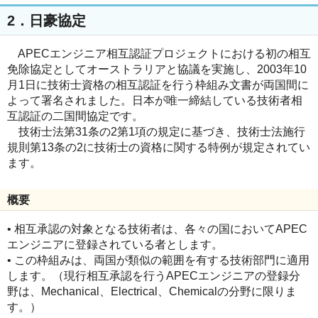
2．日豪協定
APECエンジニア相互認証プロジェクトにおける初の相互
免除協定としてオーストラリアと協議を実施し、2003年10
月1日に技術士資格の相互認証を行う枠組み文書が両国間に
よって署名されました。日本が唯一締結している技術者相
互認証の二国間協定です。
技術士法第31条の2第1項の規定に基づき、技術士法施行
規則第13条の2に技術士の資格に関する特例が規定されてい
ます。
概要
• 相互承認の対象となる技術者は、各々の国においてAPEC
エンジニアに登録されている者とします。
• この枠組みは、両国が類似の範囲を有する技術部門に適用
します。（現行相互承認を行うAPECエンジニアの登録分
野は、Mechanical、Electrical、Chemicalの分野に限りま
す。）