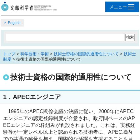
English
トップ
>
科学技術・学術
>
技術士資格の国際的通用性について
>
技術士
制度
> 技術士資格の国際的通用性について
技術士資格の国際的通用性について
1．APECエンジニア
1995年のAPEC閣僚会議の決議に従い、2000年にAPEC
エンジニアの認定登録制度が合意され、政府間ベースのAP
ECエンジニアの枠組みが創設されました。これは、実務経
験等が一定レベル以上と認められる技術者に、APEC域内
での共通の称号を与え、国際的な活躍を支援することを目