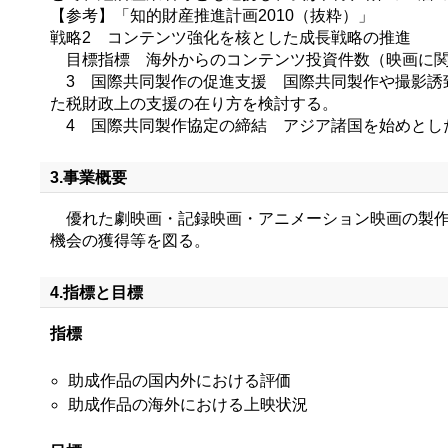
【参考】「知的財産推進計画2010（抜粋）」
戦略2 コンテンツ強化を核とした成長戦略の推進
目標指標 海外からのコンテンツ投資件数（映画に関
3 国際共同製作の促進支援 国際共同製作や撮影誘
た税財政上の支援の在り方を検討する。
4 国際共同製作協定の締結 アジア諸国を始めとし
3.事業概要
優れた劇映画・記録映画・アニメーション映画の製作
機会の獲得等を図る。
4.指標と目標
指標
助成作品の国内外における評価
助成作品の海外における上映状況