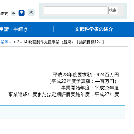
大
中
小
の変更
申請・手続き
文部科学省の紹介
事業等－
> 2－14.映画製作支援事業（新規）【施策目標12-1】
平成23年度要求額：924百万円
（平成22年度予算額：―百万円）
事業開始年度：平成23年度
事業達成年度または定期評価実施年度：平成27年度