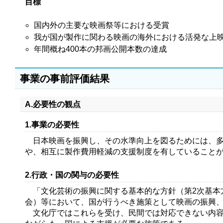
目標
国内外の主要な映画祭等における受賞
我が国が製作に関わる映画の海外における活発な上
年間概ね400本の邦画公開本数の達成
事業の事前評価結果
A.必要性の観点
1.事業の必要性
日本映画を振興し、その水準向上を図るためには、多
や、相互に製作費用軽減の支援制度を有していること
2.行政・国の関与の必要性
「文化芸術の振興に関する基本的な方針（第2次基本方
会）等において、国が行うべき施策として映画の振興
文化庁ではこれらを受け、民間では対応できない内容