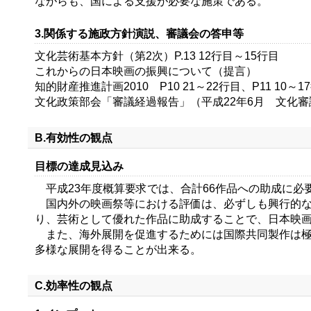
ながらも、国による支援が必要な施策である。
3.関係する施政方針演説、審議会の答申等
文化芸術基本方針（第2次）P.13 12行目～15行目
これからの日本映画の振興について（提言）
知的財産推進計画2010 P10 21～22行目、P11 10～1
文化政策部会「審議経過報告」（平成22年6月 文化審議
B.有効性の観点
目標の達成見込み
平成23年度概算要求では、合計66作品への助成に必
国内外の映画祭等における評価は、必ずしも興行的な
り、芸術として優れた作品に助成することで、日本映
また、海外展開を促進するためには国際共同製作は極
多様な展開を得ることが出来る。
C.効率性の観点