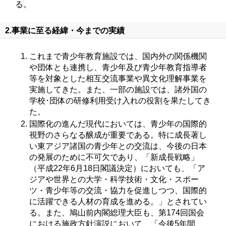
る。
2.事業に至る経緯・今までの実績
これまで青少年教育施設では、国内外の関係機関
や団体とも連携し、青少年及び青少年教育指導者
等を対象とした相互交流事業や異文化理解事業を
実施してきた。また、一部の施設では、諸外国の
学校･団体の研修利用受け入れの役割を果たしてき
た。
国際化の進んだ現代においては、青少年の国際的
視野のさらなる醸成が重要である。特に成長著し
い東アジア諸国の青少年との交流は、今後の日本
の発展のために不可欠であり、「新成長戦略」
（平成22年6月18日閣議決定）においても、「ア
ジアや世界との大学・科学技術・文化・スポー
ツ・青少年等の交流・協力を促進しつつ、国際的
に活躍できる人材の育成を進める。」とされてい
る。また、鳩山前内閣総理大臣も、第174回国会
における施政方針演説において、「今後5年間