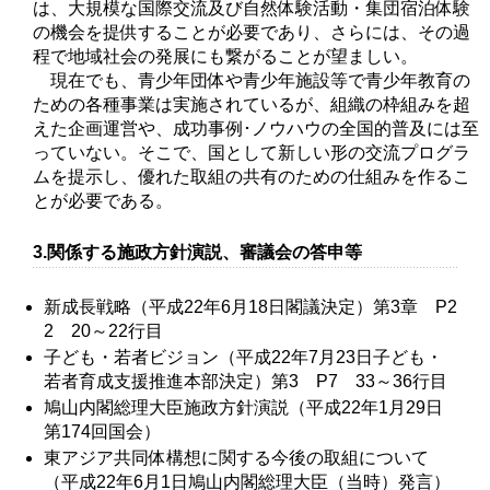
は、大規模な国際交流及び自然体験活動・集団宿泊体験
の機会を提供することが必要であり、さらには、その過
程で地域社会の発展にも繋がることが望ましい。
現在でも、青少年団体や青少年施設等で青少年教育の
ための各種事業は実施されているが、組織の枠組みを超
えた企画運営や、成功事例･ノウハウの全国的普及には至
っていない。そこで、国として新しい形の交流プログラ
ムを提示し、優れた取組の共有のための仕組みを作るこ
とが必要である。
3.関係する施政方針演説、審議会の答申等
新成長戦略（平成22年6月18日閣議決定）第3章 P2
2 20～22行目
子ども・若者ビジョン（平成22年7月23日子ども・
若者育成支援推進本部決定）第3 P7 33～36行目
鳩山内閣総理大臣施政方針演説（平成22年1月29日
第174回国会）
東アジア共同体構想に関する今後の取組について
（平成22年6月1日鳩山内閣総理大臣（当時）発言）