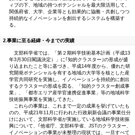
ィブの下、地域の持つポテンシャルを最大限活用して、
関係府省、大学、企業等とも効果的に協働・共創しつつ
持続的なイノベーションを創出するシステムを構築す
る。
2.事業に至る経緯・今までの実績
文部科学省では、「第２期科学技術基本計画（平成13
年3月30日閣議決定）」に｢知的クラスター｣の形成が盛
り込まれたこと等に基づき、平成14年度から、優れた研
究開発ポテンシャルを有する地域の大学等を核とした産
学官共同研究を実施し、イノベーションを持続的に創出
するクラスターの形成を図る、「知的クラスター創成事
業」、「都市エリア産学官連携促進事業」等の地域科学
技術振興事業を実施してきた。
これらの事業は、これまで一定の成果を挙げていたも
のの、平成21年11月に行われた行政刷新会議の事業仕分
けにおいて、文部科学省が実施している地域科学技術振
興について、｢他省庁、文部科学省、JSTのクラスター、
イノベーションの事業が未整理の現状では、一旦すべて