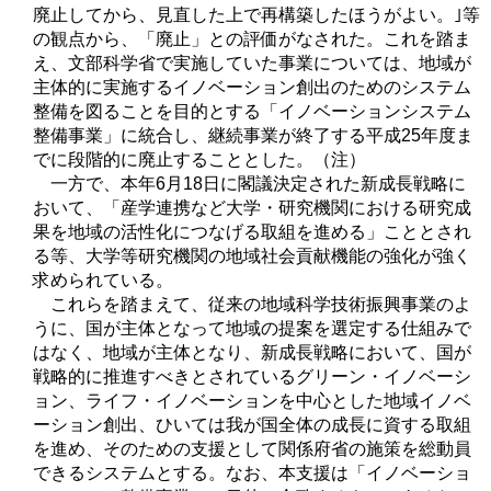
廃止してから、見直した上で再構築したほうがよい。｣等
の観点から、「廃止」との評価がなされた。これを踏ま
え、文部科学省で実施していた事業については、地域が
主体的に実施するイノベーション創出のためのシステム
整備を図ることを目的とする「イノベーションシステム
整備事業」に統合し、継続事業が終了する平成25年度ま
でに段階的に廃止することとした。（注）
一方で、本年6月18日に閣議決定された新成長戦略に
おいて、「産学連携など大学・研究機関における研究成
果を地域の活性化につなげる取組を進める」こととされ
る等、大学等研究機関の地域社会貢献機能の強化が強く
求められている。
これらを踏まえて、従来の地域科学技術振興事業のよ
うに、国が主体となって地域の提案を選定する仕組みで
はなく、地域が主体となり、新成長戦略において、国が
戦略的に推進すべきとされているグリーン・イノベーシ
ョン、ライフ・イノベーションを中心とした地域イノベ
ーション創出、ひいては我が国全体の成長に資する取組
を進め、そのための支援として関係府省の施策を総動員
できるシステムとする。なお、本支援は「イノベーショ