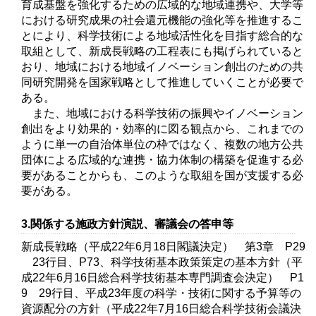
育成基盤を強化するための広域的な地域連携や、大学等
における研究成果の社会還元機能の強化等を推進するこ
とにより、科学技術による地域活性化を目指す総合的な
取組として、新成長戦略の工程表にも掲げられていると
おり、地域における地域イノベーション創出のための共
同研究開発を国家戦略として推進していくことが必要で
ある。
また、地域における科学技術の振興やイノベーション
創出をより効果的・効率的に図る観点から、これまでの
ように単一の自治体単位の枠ではなく、複数の地方公共
団体による広域的な連携・協力体制の構築を促進する必
要があることからも、このような取組を国が支援する必
要がある。
3.関係する施政方針演説、審議会の答申等
新成長戦略（平成22年6月18日閣議決定） 第3章 P29
23行目、P73、科学技術基本政策策定の基本方針（平
成22年6月16日総合科学技術基本専門調査会決定） P1
9 29行目、平成23年度の科学・技術に関する予算等の
資源配分の方針（平成22年7月16日総合科学技術会議決