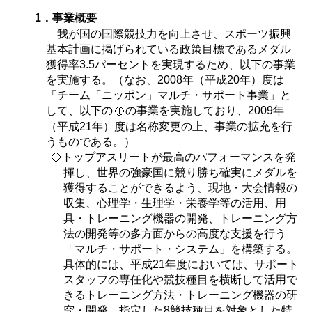
1．事業概要
我が国の国際競技力を向上させ、スポーツ振興
基本計画に掲げられている政策目標であるメダル
獲得率3.5パーセントを実現するため、以下の事業
を実施する。（なお、2008年（平成20年）度は
「チーム「ニッポン」マルチ・サポート事業」と
して、以下の
の事業を実施しており、2009年
（平成21年）度は名称変更の上、事業の拡充を行
うものである。）
トップアスリートが最高のパフォーマンスを発
揮し、世界の強豪国に競り勝ち確実にメダルを
獲得することができるよう、現地・大会情報の
収集、心理学・生理学・栄養学等の活用、用
具・トレーニング機器の開発、トレーニング方
法の開発等の多方面からの高度な支援を行う
「マルチ・サポート・システム」を構築する。
具体的には、平成21年度においては、サポート
スタッフの専任化や競技種目を横断して活用で
きるトレーニング方法・トレーニング機器の研
究・開発、指定した8競技種目を対象とした特