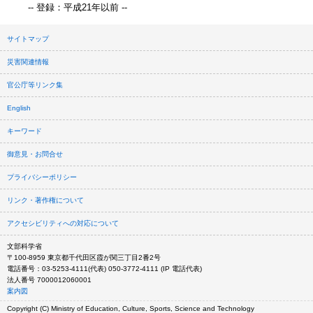
-- 登録：平成21年以前 --
サイトマップ
災害関連情報
官公庁等リンク集
English
キーワード
御意見・お問合せ
プライバシーポリシー
リンク・著作権について
アクセシビリティへの対応について
文部科学省
〒100-8959 東京都千代田区霞が関三丁目2番2号
電話番号：03-5253-4111(代表) 050-3772-4111 (IP 電話代表)
法人番号 7000012060001
案内図
Copyright (C) Ministry of Education, Culture, Sports, Science and Technology