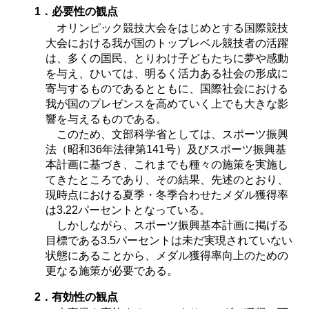
1．必要性の観点
オリンピック競技大会をはじめとする国際競技
大会における我が国のトップレベル競技者の活躍
は、多くの国民、とりわけ子どもたちに夢や感動
を与え、ひいては、明るく活力ある社会の形成に
寄与するものであるとともに、国際社会における
我が国のプレゼンスを高めていく上でも大きな影
響を与えるものである。
このため、文部科学省としては、スポーツ振興
法（昭和36年法律第141号）及びスポーツ振興基
本計画に基づき、これまでも種々の施策を実施し
てきたところであり、その結果、先述のとおり、
現時点における夏季・冬季合わせたメダル獲得率
は3.22パーセントとなっている。
しかしながら、スポーツ振興基本計画に掲げる
目標である3.5パーセントは未だ実現されていない
状態にあることから、メダル獲得率向上のための
更なる施策が必要である。
2．有効性の観点