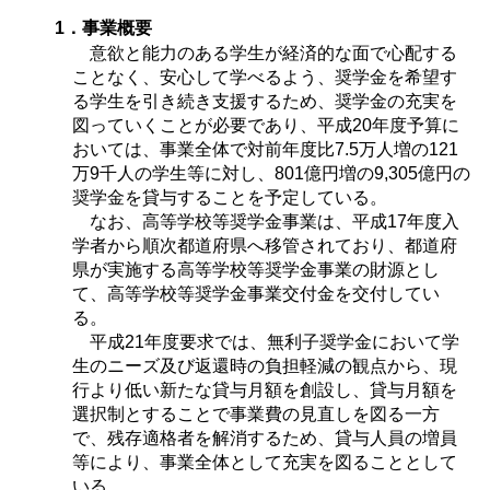
1．事業概要
意欲と能力のある学生が経済的な面で心配する
ことなく、安心して学べるよう、奨学金を希望す
る学生を引き続き支援するため、奨学金の充実を
図っていくことが必要であり、平成20年度予算に
おいては、事業全体で対前年度比7.5万人増の121
万9千人の学生等に対し、801億円増の9,305億円の
奨学金を貸与することを予定している。
なお、高等学校等奨学金事業は、平成17年度入
学者から順次都道府県へ移管されており、都道府
県が実施する高等学校等奨学金事業の財源とし
て、高等学校等奨学金事業交付金を交付してい
る。
平成21年度要求では、無利子奨学金において学
生のニーズ及び返還時の負担軽減の観点から、現
行より低い新たな貸与月額を創設し、貸与月額を
選択制とすることで事業費の見直しを図る一方
で、残存適格者を解消するため、貸与人員の増員
等により、事業全体として充実を図ることとして
いる。