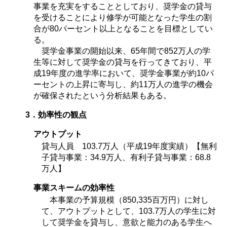
事業を充実をすることとしており、奨学金の貸与
を受けることにより修学が可能となった学生の割
合が80パーセント以上となることを目標としてい
る。
奨学金事業の開始以来、65年間で852万人の学
生等に対して奨学金の貸与を行ってきており、平
成19年度の進学率において、奨学金事業が約10パ
ーセントの上昇に寄与し、約11万人の進学の機会
が確保されたという分析結果もある。
3．効率性の観点
アウトプット
貸与人員 103.7万人（平成19年度実績）【無利
子貸与事業：34.9万人、有利子貸与事業：68.8
万人】
事業スキームの効率性
本事業の予算規模（850,335百万円）に対し
て、アウトプットとして、103.7万人の学生に対
して奨学金を貸与し、意欲と能力のある学生へ