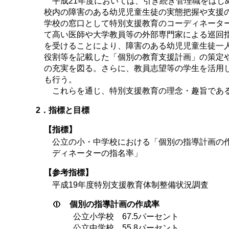
平成21年度においては、引き続き管理職をはじ
校内の障害のある幼児児童生徒の実態把握や支援
学校の窓口として特別支援教育のコーディネータ
て高い医師や大学教員等の外部専門家による巡回
を受けることにより、障害のある幼児児童生徒一
役割等を記載した「個別の教育支援計画」の策定
の充実を図る。さらに、教員志望等の学生を活用
も行う。
これらを通じ、特別支援教育の理念・趣旨である
2．指標と目標
【指標】
公立の小・中学校における「個別の指導計画の
ディネーターの指名率」
【参考指標】
平成19年度特別支援教育体制整備状況調査
個別の指導計画の作成率
公立小学校 67.5パーセント
公立中学校 55.8パーセント