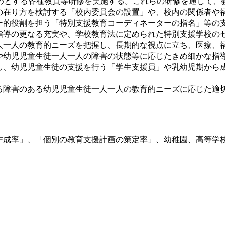
めとする各種教員等研修を実施する。これらの研修を通じて、
の在り方を検討する「校内委員会の設置」や、校内の関係者や
ー的役割を担う「特別支援教育コーディネーターの指名」等の
指導の更なる充実や、学校教育法に定められた特別支援学校の
人一人の教育的ニーズを把握し、長期的な視点に立ち、医療、
や幼児児童生徒一人一人の障害の状態等に応じたきめ細かな指
し、幼児児童生徒の支援を行う「学生支援員」や乳幼児期から
障害のある幼児児童生徒一人一人の教育的ニーズに応じた適
作成率」、「個別の教育支援計画の策定率」、幼稚園、高等学