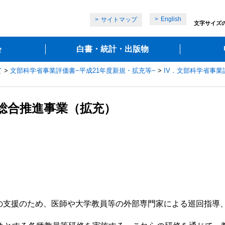
English
サイトマップ
文字サイズ
会
白書・統計・出版物
て
>
文部科学省事業評価書−平成21年度新規・拡充等−
>
IV．文部科学省事業
総合推進事業（拡充）
支援のため、医師や大学教員等の外部専門家による巡回指導