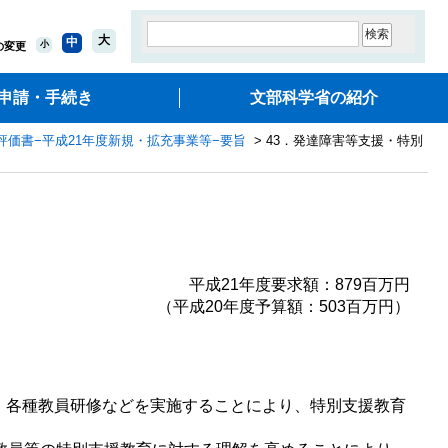
大
中
小
の変更
申請・手続き
文部科学省の紹介
評価書−平成21年度新規・拡充事業等−要旨
> 43．発達障害等支援・特別
平成21年度要求額：879百万円
（平成20年度予算額：503百万円）
、各種教員研修などを実施することにより、特別支援教育