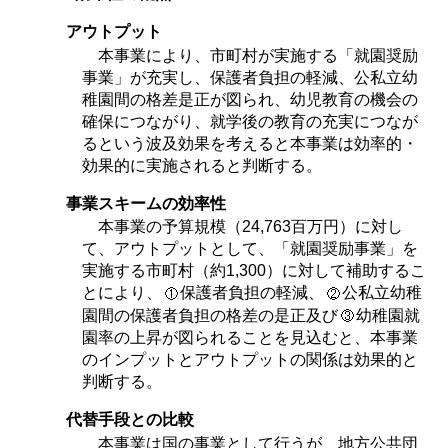
アウトプット
本事業により、市町村が実施する「就園奨励
事業」が充実し、保護者負担の軽減、公私立幼
稚園間の格差是正が図られ、幼児教育の機会の
確保につながり、就学後の教育の充実につなが
るという波及効果を考えると本事業は効率的・
効果的に実施されると判断する。
事業スキームの効率性
本事業の予算規模（24,763百万円）に対し
て、アウトプットとして、「就園奨励事業」を
実施する市町村（約1,300）に対して補助するこ
とにより、
保護者負担の軽減、
公私立幼稚
園間の保護者負担の格差の是正及び
幼稚園就
園率の上昇が図られることを見込むと、本事業
のインプットとアウトプットの関係は効果的と
判断する。
代替手段との比較
本事業は国の事業として行うが、地方公共団