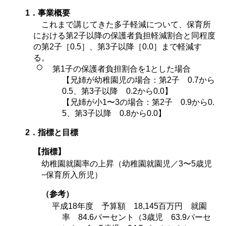
1．事業概要
これまで講じてきた多子軽減について、保育所
における第2子以降の保護者負担軽減割合と同程度
の第2子［0.5］、第3子以降［0.0］まで軽減す
る。
第1子の保護者負担割合を1とした場合
【兄姉が幼稚園児の場合：第2子 0.7から
0.5、第3子以降 0.2から0.0】
【兄姉が小1〜3の場合：第2子 0.9から0.
5、第3子以降 0.8から0.0】
2．指標と目標
【指標】
幼稚園就園率の上昇（幼稚園就園児／3〜5歳児
−保育所入所児）
（参考）
平成18年度 予算額 18,145百万円 就園
率 84.6パーセント（3歳児 63.9パーセ