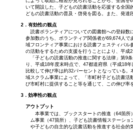
によって取組に格差が見られることから、全国を6
いて開設した、子どもの読書活動を応援する全国
どもの読書活動の普及・啓発を図る。また、発達
2．有効性の観点
読書ボランティアについての図書館への登録数に
参加数のうち、ボランティア関係者が69,674人
域フロンティア事業における読書フェスティバル参
の活動をするための支援を行うことにより、平成2
「子どもの読書活動の推進に関する法律」第9条
り、平成18年度末時点で、47都道府県（平成18
比較して伸び率は約32パーセントとなっている
域スクラム事業によって、「市町村子ども読書活
び市町村に提供すること等を通じて、この伸び率
3．効率性の観点
アウトプット
本事業では、ブックスタートの推進（64箇所）
ム事業（47箇所）、子ども読書情報ステーシ
や子どもの自主的な読書活動を推進する社会的