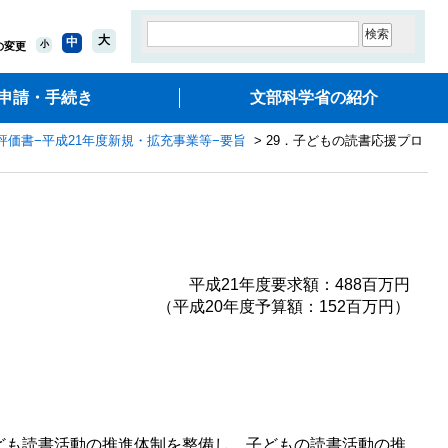
大
中
小
の変更
申請・手続き
文部科学省の紹介
評価書−平成21年度新規・拡充事業等−要旨
> 29．子どもの読書応援プロ
平成21年度要求額：488百万円
（平成20年度予算額：152百万円）
ども読書活動の推進体制を整備し、子どもの読書活動の推