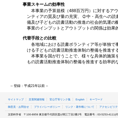
事業スキームの効率性
本事業の予算規模（488百万円）に対するア
ンティアの質及び量の充実、
中・高生への読
備及び子どもの読書活動の推進の社会的気運の
事業のインプットとアウトプットの関係は効果
代替手段との比較
各地域における読書ボランティア等が単独で事
ける子どもの読書活動推進体制の整備を推進す
本事業を国が行うことで、様々な具体的施策を
もの読書活動推進体制の整備を推進する効率的
-- 登録：平成21年以前 --
サイトマップ
災害関連情報
官公庁等リンク集
English
キーワード
御意見・お問合せ
プライバシーポリシー
リンク・著作権について
アクセシビリテ
文部科学省
〒100-8959 東京都千代田区霞が関三丁目2番2号
電話番号：03-5253-4111(代表