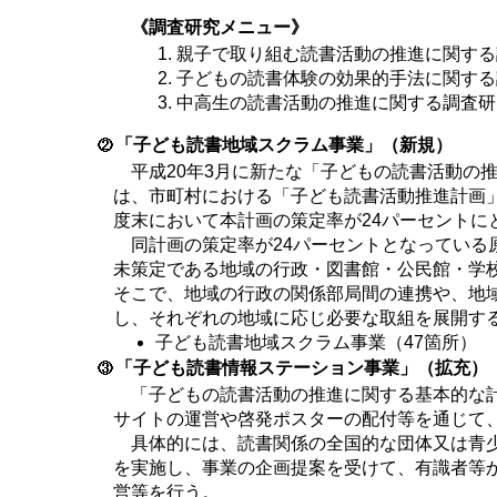
《調査研究メニュー》
親子で取り組む読書活動の推進に関する
子どもの読書体験の効果的手法に関する
中高生の読書活動の推進に関する調査研
「子ども読書地域スクラム事業」（新規）
平成20年3月に新たな「子どもの読書活動の
は、市町村における「子ども読書活動推進計画」
度末において本計画の策定率が24パーセントに
同計画の策定率が24パーセントとなっている
未策定である地域の行政・図書館・公民館・学
そこで、地域の行政の関係部局間の連携や、地
し、それぞれの地域に応じ必要な取組を展開す
子ども読書地域スクラム事業（47箇所）
「子ども読書情報ステーション事業」（拡充）
「子どもの読書活動の推進に関する基本的な計
サイトの運営や啓発ポスターの配付等を通じて
具体的には、読書関係の全国的な団体又は青少
を実施し、事業の企画提案を受けて、有識者等
営等を行う。