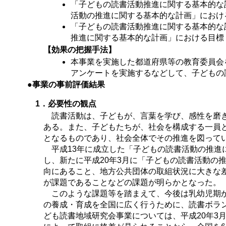
「子どもの読書活動推進に関する基本的な
活動の推進に関する基本的な計画」における
「子どもの読書活動推進に関する基本的な
推進に関する基本的な計画」における目標（
【効果の把握手法】
本事業を実施した都道府県等の教育委員会
アンケートを実施するなどして、子どもの
●事業の事前評価結果
1．必要性の観点
読書活動は、子どもが、言葉を学び、感性を磨き
ある。また、子どもたちが、社会を構成する一員
となるものであり、社会全体でその推進を図って
平成13年に成立した「子どもの読書活動の推進に
し、新たに平成20年3月に「子どもの読書活動の
向にあること、地方公共団体の取組状況に大きな差
が課題であることなどの課題が明らかとなった。
このような課題等を踏まえて、今後は乳幼児期か
の養成・育成を全国に広く行うために、読書ボラ
ども読書地域研究会事業については、平成20年3