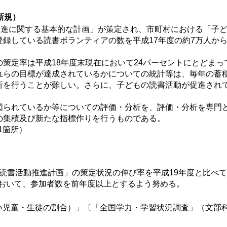
新規）
推進に関する基本的な計画」が策定され、市町村における「子ど
録している読書ボランティアの数を平成17年度の約7万人から
策定率は平成18年度末現在において24パーセントにとどまっ
れらの目標が達成されているかについての統計等は、毎年の蓄
析を行うことが難しい。さらに、子どもの読書活動が促進され
られているか等についての評価・分析を、評価・分析を専門
の集積及び新たな指標作りを行うものである。
1箇所）
読書活動推進計画」の策定状況の伸び率を平成19年度と比べて
おいて、参加者数を前年度以上とするよう努める。
い児童・生徒の割合）」〔「全国学力・学習状況調査」（文部