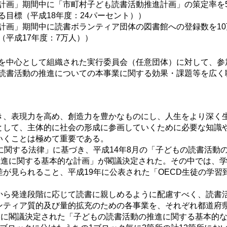
計画」期間中に「市町村子ども読書活動推進計画」の策定率を
目標（平成18年度：24パーセント））
計画」期間中に読書ボランティア団体の図書館への登録数を1
平成17年度：7万人））
を中心として組織された実行委員会（任意団体）に対して、参
読書活動の推進についての本事業に関する効果・課題等を広く
、表現力を高め、創造力を豊かなものにし、人生をより深く
として、主体的に社会の形成に参画していくために必要な知識
いくことは極めて重要である。
関する法律」に基づき、平成14年8月の「子どもの読書活動
推進に関する基本的な計画」が閣議決定された。その中では、
が見られること、平成19年に公表された「OECD生徒の学
ら発達段階に応じて読書に親しめるように配慮すべく、読書
ンティア質的及び量的拡充のための各事業を、それぞれ都道府県
月に閣議決定された「子どもの読書活動の推進に関する基本的