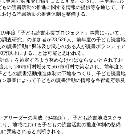
いて事業の展開を目指すこととする。さらに、本事業にお
どもの読書活動の推進に関する情報の提供等を通じて、子
における読書活動の推進体制を整備する。
19年度「子ども読書応援プロジェクト」事業において、
調査研究」の参加者が23,526人、前年度の子ども読書地
どもの読書活動に興味及び関心のある人が読書ボランティア
10万以上にすることは可能と思われる。
計画」を策定するよう努めなければならないとされてお
より136市町村増えて567市町村で策定され、前年度と
子どもの読書活動推進体制の下地をつくり、子ども読書地
ョン事業によって子どもの読書活動の情報を各都道府県及
ィアリーダーの育成（64箇所）、子ども読書地域スクラ
より、地域における子どもの読書活動の推進体制の整備、
的に実施されると判断される。