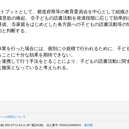
ウトプットとして、都道府県等の教育委員会を中心として組織
書意欲の喚起、
子どもの読書活動を発達段階に応じて効率的
醸成、
家庭をはじめとした各方面への子どもの読書活動等の
的と判断する。
業を行った場合には、個別に小規模で行われるために、子ど
ることに十分な効果を期待できない。
連携して行う手法をとることにより、子どもの読書活動に関
な施策となっていると考えられる。
ィへの対応について
) 050-3772-4111 (IP 電話代表)
法人番号 7000012060001
案内図