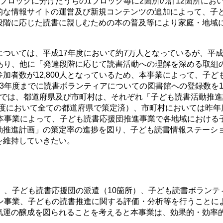
ブロックに分けたうちの1ブロック毎に2箇所の計12箇所にお
的な情報サイトの運営及び新規コンテンツの追加によって、子
段階に応じた読書に親しむための本の普及等により家庭・地域
ついては、平成17年度において約7万人となっているが、平成
であり、他に「発達段階に応じて読書活動への理解を深める取組の
加者数が12,800人となっているため、本事業によって、子
3年度までに読書ボランティアについての図書館への登録数を
では、都道府県及び市町村は、それぞれ「子ども読書活動推進
年度において全ての都道府県で策定済）、市町村においては昨年度
。本事業によって、子ども読書応援団推進事業で各地域における
動推進計画」の策定率の進捗を図り、子ども読書情報ステーシ
を維持していきたい。
、子ども読書応援団の派遣（10箇所）、子ども読書ボランテ
ョン事業、子どもの読書推進に関する評価・分析等を行うことに
気運の醸成を図られることを考えると本事業は、効果的・効率