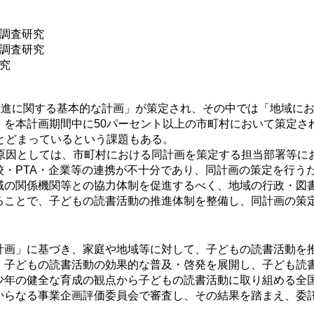
調査研究
調査研究
究
推進に関する基本的な計画」が策定され、その中では「地域に
を本計画期間中に50パーセント以上の市町村において策定さ
とどまっているという課題もある。
原因としては、市町村における同計画を策定する担当部署等に
校・PTA・企業等の連携が不十分であり、同計画の策定を行う
域の関係機関等との協力体制を促進するべく、地域の行政・図書
ることで、子どもの読書活動の推進体制を整備し、同計画の策
画」に基づき、家庭や地域等に対して、子どもの読書活動を
、子どもの読書活動の効果的な普及・啓発を展開し、子ども読
年の健全な育成の観点から子どもの読書活動に取り組める全
からなる事業企画評価委員会で審査し、その結果を踏まえ、委