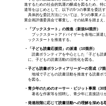
進するための社会的気運の醸成を図るため、特
遣等をはじめとして、以下の5つの事業を委託す
具体的な委託方法については、5つの事業メニ
業企画評価委員会で審査し、その結果を踏まえ
・「ブックスタート」の推進（新規64箇所）
ブックスタートアドバイザーを各地に派遣し
ックスタートを推進する。
・「子ども読書応援団」の派遣（10箇所）
読書ボランティアを中心とした「子ども読書
に、子どもの読書活動の活性化を図る。
・子ども読書ボランティアリーダーの育成（7箇
地域で子どもの読書活動を推進する読書ボラ
を図る。
・青少年のためのオーサー・ビジット事業（30
著名な作家等を招聘し、青少年に直接語りか
・発達段階に応じて読書活動への理解を深める取