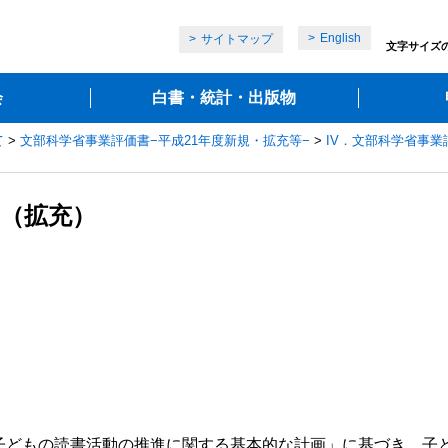
English
サイトマップ
文字サイズ
会
白書・統計・出版物
て
>
文部科学省事業評価書−平成21年度新規・拡充等−
>
IV．文部科学省事業
ト（拡充）
どもの読書活動の推進に関する基本的な計画」に基づき、子