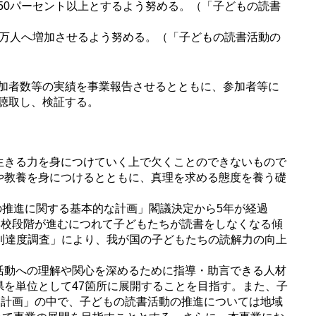
50パーセント以上とするよう努める。（「子どもの読書
0万人へ増加させるよう努める。（「子どもの読書活動の
加者数等の実績を事業報告させるとともに、参加者等に
聴取し、検証する。
生きる力を身につけていく上で欠くことのできないもので
や教養を身につけるとともに、真理を求める態度を養う礎
の推進に関する基本的な計画」閣議決定から5年が経過
学校段階が進むにつれて子どもたちが読書をしなくなる傾
習到達度調査」により、我が国の子どもたちの読解力の向上
活動への理解や関心を深めるために指導・助言できる人材
を単位として47箇所に展開することを目指す。また、子
な計画」の中で、子どもの読書活動の推進については地域