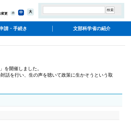
大
中
小
の変更
申請・手続き
文部科学省の紹介
」を開催しました。

の対話を行い、生の声を聴いて政策に生かそうという取