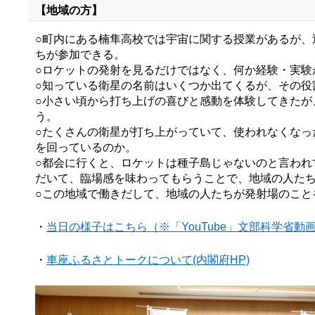
【地域の方】
○町内にある楠隼高校では宇宙に関する授業があるが
ちが参加できる。
○ロケットの発射を見るだけではなく、何か経験・実験
○知っている衛星の名前はいくつか出てくるが、その役
○小さい頃から打ち上げの喜びと感動を体験してきた
う。
○たくさんの衛星が打ち上がっていて、使われなくな
を回っているのか。
○都会に行くと、ロケットは種子島じゃないのと言わ
だいて、臨場感を味わってもらうことで、地域の人た
○この地域で働きだして、地域の人たちが発射場のこと
・
当日の様子はこちら（※「YouTube」文部科学省
・
車座ふるさとトークについて(内閣府HP)