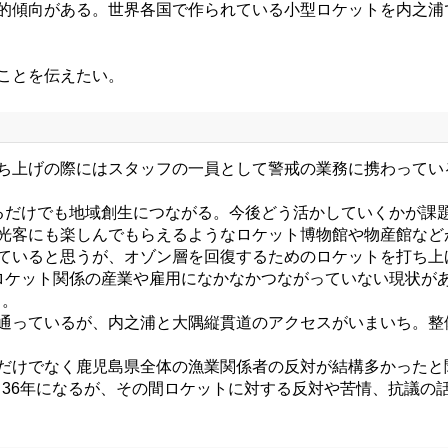
界的傾向がある。世界各国で作られている小型ロケットを内之浦
ことを伝えたい。
打ち上げの際にはスタッフの一員として警戒の業務に携わってい
るだけでも地域創生につながる。今後どう活かしていくかが課
光客にも楽しんでもらえるようなロケット博物館や物産館など
ていると思うが、オゾン層を回復するためのロケットを打ち上
、ロケット関係の産業や雇用になかなかつながっていない現状が
る。
が通っているが、内之浦と大隅縦貫道のアクセスがいまいち。整
浦だけでなく鹿児島県全体の漁業関係者の反対が結構多かったと
36年になるが、その間ロケットに対する反対や苦情、抗議の