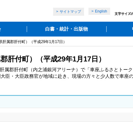
English
サイトマップ
文字サイズ
会
白書・統計・出版物
県肝属郡肝付町）（平成29年1月17日）
郡肝付町）（平成29年1月17日）
県肝属郡肝付町（内之浦銀河アリーナ）で「車座ふるさとトーク
副大臣・大臣政務官が地域に赴き、現場の方々と少人数で車座