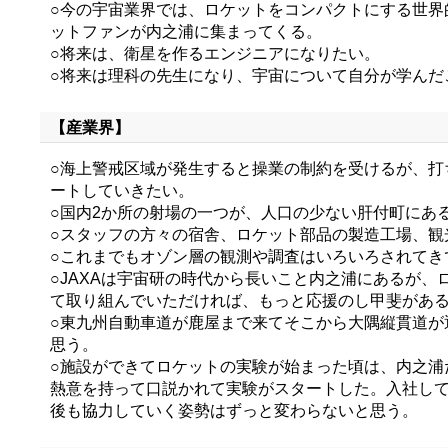
○今の宇宙業界では、ロケットをコンパクトにする世
ットファンが内之浦に集まってくる。
○将来は、衛星を作るエンジニアになりたい。
○将来は理科の先生になり、宇宙について自分が学んだ
【産業界】
○海上警戒区域が発生すると操業の制約を受けるが、
ートしていきたい。
○国内2か所の射場の一つが、人口の少ない肝付町にあ
○スタッフの方々の宿舎、ロケット部品の製造工場、観
○これまでもオゾン層の観測や調査はいろいろされてき
○JAXAは宇宙研の時代から長いこと内之浦にあるが
て取り組んでいただければ、もっと応援のし甲斐があ
○東九州自動車道が鹿屋まで来てそこから大隅縦貫道
思う。
○施設ができてロケットの実験が始まった頃は、内之
熱意を持って口説かれて実験がスタートした。入社して
後も協力していく姿勢はずっと変わらないと思う。