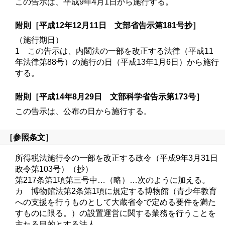
この告示は、平成9年4月1日から施行する。
附則［平成12年12月11日 文部省告示第181号抄］
（施行期日）
1 この告示は、内閣法の一部を改正する法律（平成11
年法律第88号）の施行の日（平成13年1月6日）から施行
する。
附則［平成14年8月29日 文部科学省告示第173号］
この告示は、公布の日から施行する。
［参照条文］
所得税法施行令の一部を改正する政令（平成9年3月31日
政令第103号）（抄）
第217条第1項第三号中…（略）…次のように加える。
カ 博物館法第2条第1項に規定する博物館（青少年教育
への支援を行うものとして大蔵省令で定める要件を満た
すものに限る。）の設置運営に関する業務を行うことを
主たる目的とする法人